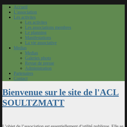
Accueil
L'association
Les activites
Les activites
Les associations membres
Le planning
Manifestations
La vie associative
Medias
Medias
Galeries photo
Revue de presse
Administration
Partenaires
Contact
Bienvenue sur le site de l'ACL
SOULTZMATT
L’objet de l’association est essentiellement d’utilité publique. Elle se